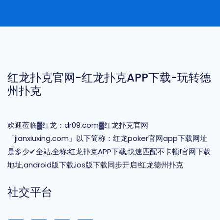
红龙扑克官网-红龙扑克APP下载-玩转德
州扑克
欢迎莅临▓红龙：dr09.com▓红龙扑克官网
「jianxiuxing.com」以下简称：红龙poker官网app下载网址
是多少✔全站,全称:红龙扑克APP下载,快速匹配不卡顿!官网下载
地址,android版下载,ios版下载同步开启!红龙德州扑克
社交平台