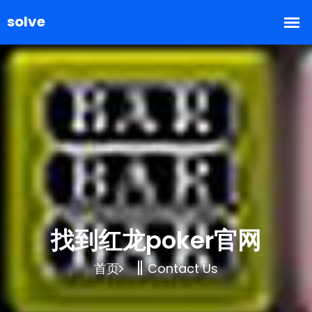
找到红龙poker官网
首页
Contact Us