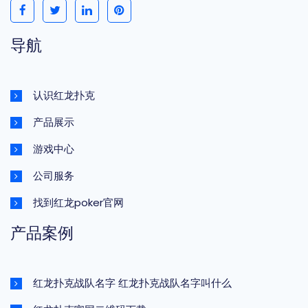
导航
认识红龙扑克
产品展示
游戏中心
公司服务
找到红龙poker官网
产品案例
红龙扑克战队名字 红龙扑克战队名字叫什么